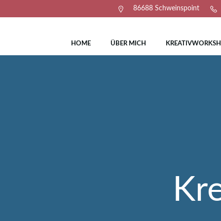
Zum
86688 Schweinspoint
Inhalt
springen
HOME
ÜBER MICH
KREATIVWORKS
Kre